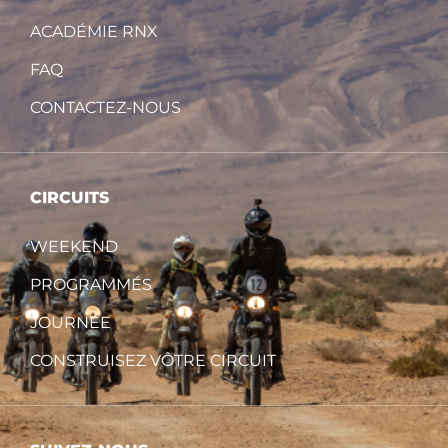
ACADÉMIE RNX
FAQ
CONTACTEZ-NOUS
CIRCUITS
WEEKEND
PROGRAMMÉS
JOURNÉE
CONSTRUISEZ VÔTRE CIRCUIT