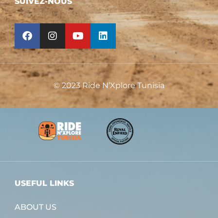
SUIVEZ-NOUS
© 2023 Ride N’Xplore Tunisia
USEFUL LINKS
ABOUT US